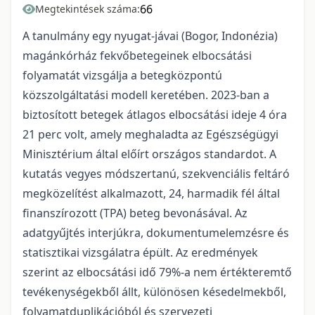
66
Megtekintések száma:
A tanulmány egy nyugat-jávai (Bogor, Indonézia)
magánkórház fekvőbetegeinek elbocsátási
folyamatát vizsgálja a betegközpontú
közszolgáltatási modell keretében. 2023-ban a
biztosított betegek átlagos elbocsátási ideje 4 óra
21 perc volt, amely meghaladta az Egészségügyi
Minisztérium által előírt országos standardot. A
kutatás vegyes módszertanú, szekvenciális feltáró
megközelítést alkalmazott, 24, harmadik fél által
finanszírozott (TPA) beteg bevonásával. Az
adatgyűjtés interjúkra, dokumentumelemzésre és
statisztikai vizsgálatra épült. Az eredmények
szerint az elbocsátási idő 79%-a nem értékteremtő
tevékenységekből állt, különösen késedelmekből,
folyamatduplikációból és szervezeti