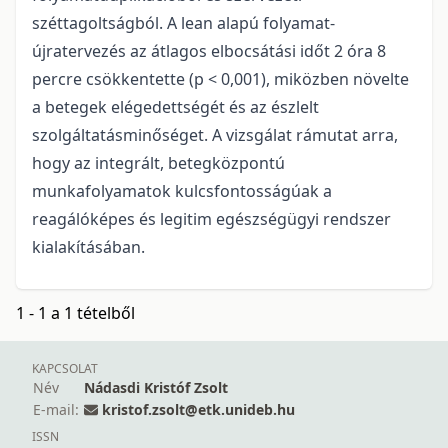
széttagoltságból. A lean alapú folyamat-
újratervezés az átlagos elbocsátási időt 2 óra 8
percre csökkentette (p < 0,001), miközben növelte
a betegek elégedettségét és az észlelt
szolgáltatásminőséget. A vizsgálat rámutat arra,
hogy az integrált, betegközpontú
munkafolyamatok kulcsfontosságúak a
reagálóképes és legitim egészségügyi rendszer
kialakításában.
1 - 1 a 1 tételből
KAPCSOLAT
Név
Nádasdi Kristóf Zsolt
E-mail:
kristof.zsolt@etk.unideb.hu
ISSN