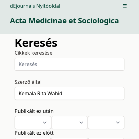
dEjournals Nyitóoldal
Open m
Acta Medicinae et Sociologica
Keresés
Cikkek keresése
Szerző által
Publikált ez után
Publikált ez előtt