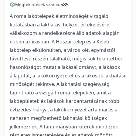
585
Megtekintések száma:
A roma lakótelepek életminőségét vizsgáló
kutatásban a lakhatási helyzet értékelésére
vállalkozom a rendelkezésre álló adatok alapján
ebben az írásban. A Huszár telep és a Keleti
lakótelep elkülönülten, a város két, egymástól
távol levő részén található, mégis sok tekintetben
hasonlóságot mutat a lakásállományt, a lakások
állapotát, a lakókörnyezetet és a lakosok lakhatási
minőségét tekintve. A lakhatási szegénység
tapintható a vizsgált roma telepeken, amit a
lakóépületek és lakások karbantartásának több
évtizedes hiánya, a lakókörnyezet ártalmai és a
nehezen megfizethető lakhatási költségek
jellemeznek. A tanulmányban kitérek mindezek
részletes ismertetésére és az adatok mögötti