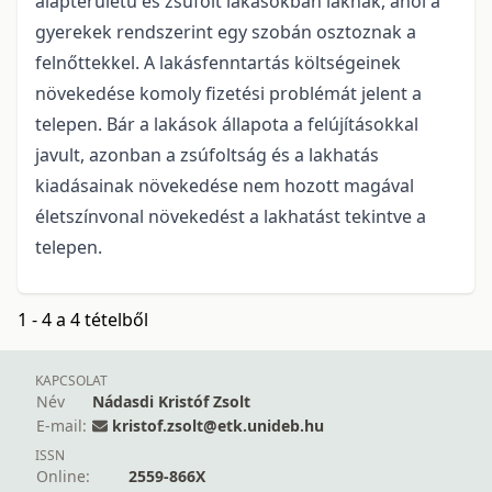
alapterületű és zsúfolt lakásokban laknak, ahol a
gyerekek rendszerint egy szobán osztoznak a
felnőttekkel. A lakásfenntartás költségeinek
növekedése komoly fizetési problémát jelent a
telepen. Bár a lakások állapota a felújításokkal
javult, azonban a zsúfoltság és a lakhatás
kiadásainak növekedése nem hozott magával
életszínvonal növekedést a lakhatást tekintve a
telepen.
1 - 4 a 4 tételből
KAPCSOLAT
Név
Nádasdi Kristóf Zsolt
E-mail:
kristof.zsolt@etk.unideb.hu
ISSN
Online:
2559-866X