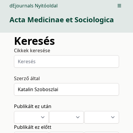
dEjournals Nyitóoldal
Open m
Acta Medicinae et Sociologica
Keresés
Cikkek keresése
Szerző által
Publikált ez után
Publikált ez előtt