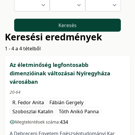
Keresés
Keresési eredmények
1 - 4 a 4 tételből
Az életminőség legfontosabb
dimenzióinak változásai Nyíregyháza
városában
20-64
R. Fedor Anita
Fábián Gergely
Szoboszlai Katalin
Tóth Anikó Panna
434
Megtekintések száma:
A Debreceni Egyetem Egészségtudományi Kar