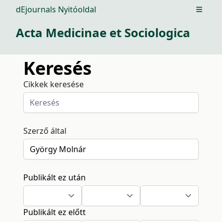
dEjournals Nyitóoldal
Open m
Acta Medicinae et Sociologica
Keresés
Cikkek keresése
Szerző által
Publikált ez után
Publikált ez előtt