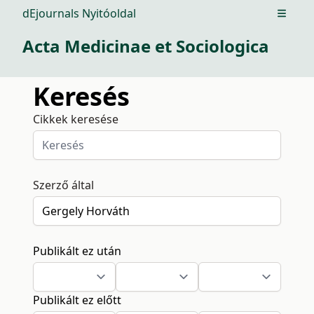
dEjournals Nyitóoldal
Open m
Acta Medicinae et Sociologica
Keresés
Cikkek keresése
Szerző által
Publikált ez után
Publikált ez előtt