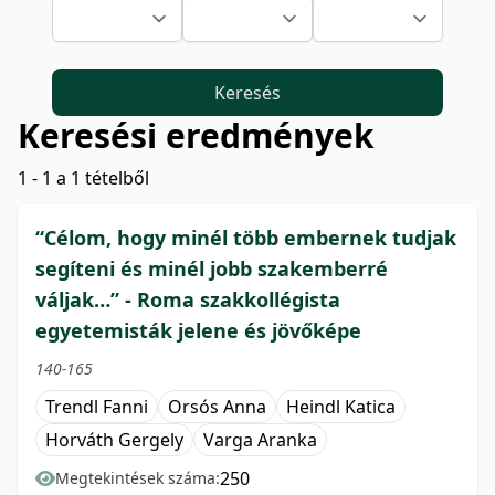
Keresés
Keresési eredmények
1 - 1 a 1 tételből
“Célom, hogy minél több embernek tudjak
segíteni és minél jobb szakemberré
váljak…” - Roma szakkollégista
egyetemisták jelene és jövőképe
140-165
Trendl Fanni
Orsós Anna
Heindl Katica
Horváth Gergely
Varga Aranka
250
Megtekintések száma: