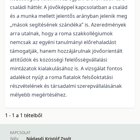
családi háttér. A jövőképpel kapcsolatban a család
és a munka mellett jelentős arányban jelenik meg
„mások segítésének szándéka” is. Azeredmények
arra utalnak, hogy a roma szakkollégiumok
nemcsak az egyéni tanulmányi előrehaladást
támogatják, hanem hozzájárulnak jövőorientált
attitűdök és közösségi felelősségvállalási
mintázatok kialakulásához is. A vizsgálat fontos
adalékot nyújt a roma fiatalok felsőoktatási
részvételének és társadalmi szerepvállalásának
mélyebb megértéséhez.
1 - 1 a 1 tételből
KAPCSOLAT
Név
Nádasdi Kristóf Zsolt