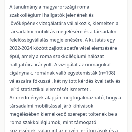
A tanulmány a magyarországi roma
szakkollégiumi hallgatók jelenének és
jövőképének vizsgálatára vállalkozik, kiemelten a
társadalmi mobilitás megélésére és a társadalmi
felelősségvállalás megjelenésére. A kutatás egy
2022-2024 között zajlott adatfelvétel elemzésére
épül, amely a roma szakkollégiumi hálózat
hallgatóira irányult. A vizsgálat az önmagukat
cigánynak, romának valló egyetemisták (n=108)
válaszaira fókuszál, két nyitott kérdés kvalitatív és
leíró statisztikai elemzését ismerteti.
Az eredmények alapján megfogalmazható, hogy a
társadalmi mobilitással járó kihívások
megélésében kiemelkedő szerepet töltenek be a
roma szakkollégiumok, mint támogató
közösségek, valamint az egyéni erőforrások és a