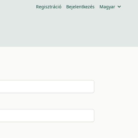
Regisztráció
Bejelentkezés
Magyar