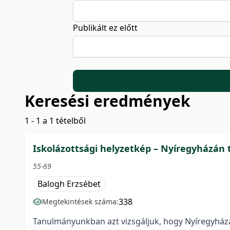
Publikált ez előtt
Keresési eredmények
1 - 1 a 1 tételből
Iskolázottsági helyzetkép – Nyíregyházán
55-69
Balogh Erzsébet
338
Megtekintések száma:
Tanulmányunkban azt vizsgáljuk, hogy Nyíregyházá