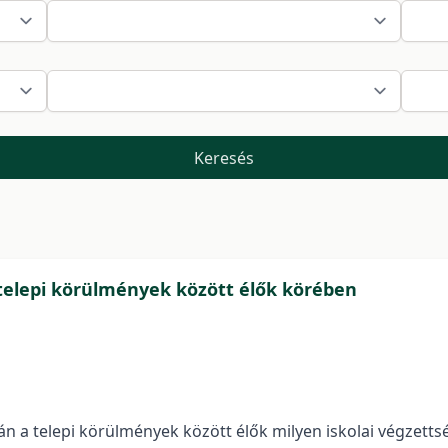
Keresés
 telepi körülmények között élők körében
n a telepi körülmények között élők milyen iskolai végzett