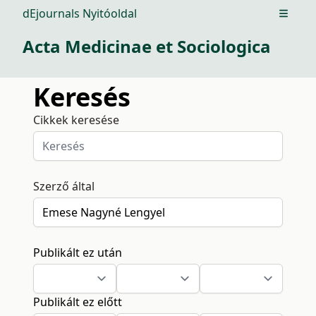
dEjournals Nyitóoldal
Open m
Acta Medicinae et Sociologica
Keresés
Cikkek keresése
Szerző által
Publikált ez után
Publikált ez előtt