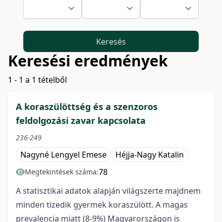
Keresés
Keresési eredmények
1 - 1 a 1 tételből
A koraszülöttség és a szenzoros
feldolgozási zavar kapcsolata
236-249
Nagyné Lengyel Emese
Héjja-Nagy Katalin
78
Megtekintések száma:
A statisztikai adatok alapján világszerte majdnem
minden tizedik gyermek koraszülött. A magas
prevalencia miatt (8-9%) Magyarországon is