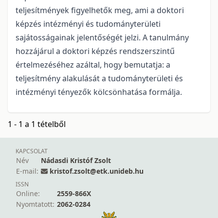
teljesítmények figyelhetők meg, ami a doktori
képzés intézményi és tudományterületi
sajátosságainak jelentőségét jelzi. A tanulmány
hozzájárul a doktori képzés rendszerszintű
értelmezéséhez azáltal, hogy bemutatja: a
teljesítmény alakulását a tudományterületi és
intézményi tényezők kölcsönhatása formálja.
1 - 1 a 1 tételből
KAPCSOLAT
Név
Nádasdi Kristóf Zsolt
E-mail:
kristof.zsolt@etk.unideb.hu
ISSN
Online:
2559-866X
Nyomtatott:
2062-0284