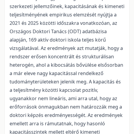
szerkezeti jellemzőinek, kapacitásának és kimeneti
teljesítményének empirikus elemzését nyújtja a
2021 és 2025 közötti időszakra vonatkozóan, az
Országos Doktori Tanács (ODT) adatbázisa
alapján, 169 aktív doktori iskola teljes körű
vizsgálatával. Az eredmények azt mutatják, hogy a
rendszer erősen koncentrált és strukturálisan
heterogén, ahol a kibocsátás bővülése elsősorban
a már eleve nagy kapacitással rendelkező
tudományterületeken jelenik meg. A kapacitás és
a teljesítmény közötti kapcsolat pozitív,
ugyanakkor nem lineáris, ami arra utal, hogy az
erőforrások önmagukban nem határozzák meg a
doktori képzés eredményességét. Az eredmények
emellett arra is rámutatnak, hogy hasonló
kapacitásszintek mellett eltérő kimeneti