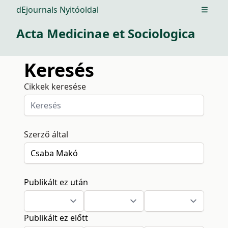
dEjournals Nyitóoldal
Open m
Acta Medicinae et Sociologica
Keresés
Cikkek keresése
Szerző által
Publikált ez után
Publikált ez előtt