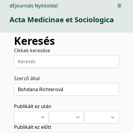
dEjournals Nyitóoldal
Open m
Acta Medicinae et Sociologica
Keresés
Cikkek keresése
Szerző által
Publikált ez után
Publikált ez előtt