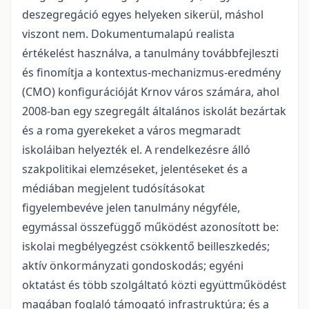
deszegregáció egyes helyeken sikerül, máshol
viszont nem. Dokumentumalapú realista
értékelést használva, a tanulmány továbbfejleszti
és finomítja a kontextus-mechanizmus-eredmény
(CMO) konfigurációját Krnov város számára, ahol
2008-ban egy szegregált általános iskolát bezártak
és a roma gyerekeket a város megmaradt
iskoláiban helyezték el. A rendelkezésre álló
szakpolitikai elemzéseket, jelentéseket és a
médiában megjelent tudósításokat
figyelembevéve jelen tanulmány négyféle,
egymással összefüggő működést azonosított be:
iskolai megbélyegzést csökkentő beilleszkedés;
aktív önkormányzati gondoskodás; egyéni
oktatást és több szolgáltató közti együttműködést
magában foglaló támogató infrastruktúra; és a