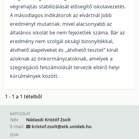
végrehajtás stabilizálását elősegítő iskolavezetés.
A másodlagos indikátorok az elvártnál jobb
eredményt mutatnak, mivel alacsonyabb az
általános iskolát be nem fejezettek száma. Bár az
eredmény nem szolgál oksági bizonyítékkal,
átvihető alapelveket és „átvihető tesztet” kínál
azoknak az önkormányzatoknak, amelyek a
szegregáció felszámolását tervezik eltérő helyi
körülmények között.
1 - 1 a 1 tételből
KAPCSOLAT
Név
Nádasdi Kristóf Zsolt
E-mail:
kristof.zsolt@etk.unideb.hu
ISSN