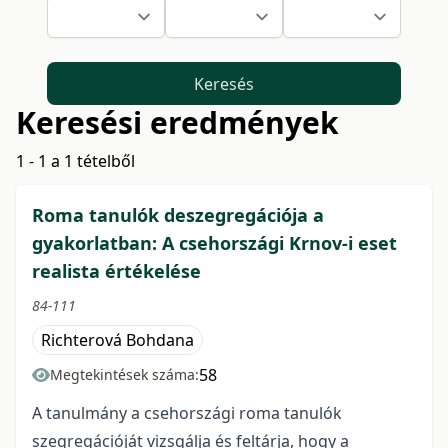
Keresés
Keresési eredmények
1 - 1 a 1 tételből
Roma tanulók deszegregációja a
gyakorlatban: A csehországi Krnov-i eset
realista értékelése
84-111
Richterová Bohdana
58
Megtekintések száma:
A tanulmány a csehországi roma tanulók
szegregációját vizsgálja és feltárja, hogy a