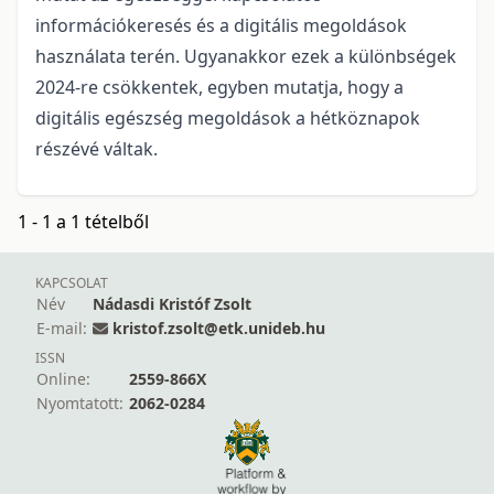
információkeresés és a digitális megoldások
használata terén. Ugyanakkor ezek a különbségek
2024-re csökkentek, egyben mutatja, hogy a
digitális egészség megoldások a hétköznapok
részévé váltak.
1 - 1 a 1 tételből
KAPCSOLAT
Név
Nádasdi Kristóf Zsolt
E-mail:
kristof.zsolt@etk.unideb.hu
ISSN
Online:
2559-866X
Nyomtatott:
2062-0284