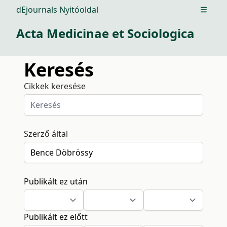
dEjournals Nyitóoldal
Open m
Acta Medicinae et Sociologica
Keresés
Cikkek keresése
Szerző által
Publikált ez után
Publikált ez előtt