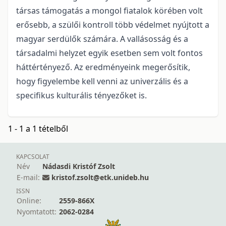
társas támogatás a mongol fiatalok körében volt
erősebb, a szülői kontroll több védelmet nyújtott a
magyar serdülők számára. A vallásosság és a
társadalmi helyzet egyik esetben sem volt fontos
háttértényező. Az eredményeink megerősítik,
hogy figyelembe kell venni az univerzális és a
specifikus kulturális tényezőket is.
1 - 1 a 1 tételből
KAPCSOLAT
Név
Nádasdi Kristóf Zsolt
E-mail:
kristof.zsolt@etk.unideb.hu
ISSN
Online:
2559-866X
Nyomtatott:
2062-0284