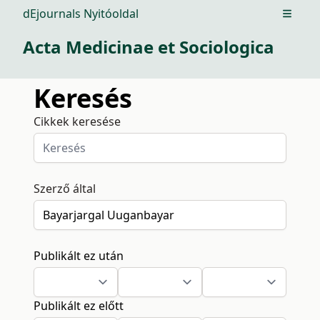
dEjournals Nyitóoldal
Open m
Acta Medicinae et Sociologica
Keresés
Cikkek keresése
Szerző által
Publikált ez után
Publikált ez előtt