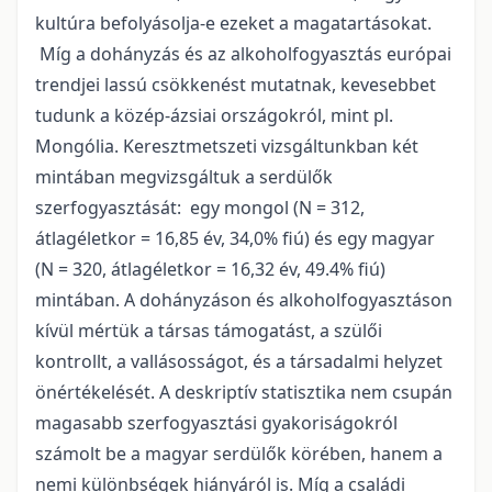
kultúra befolyásolja-e ezeket a magatartásokat.
Míg a dohányzás és az alkoholfogyasztás európai
trendjei lassú csökkenést mutatnak, kevesebbet
tudunk a közép-ázsiai országokról, mint pl.
Mongólia. Keresztmetszeti vizsgáltunkban két
mintában megvizsgáltuk a serdülők
szerfogyasztását: egy mongol (N = 312,
átlagéletkor = 16,85 év, 34,0% fiú) és egy magyar
(N = 320, átlagéletkor = 16,32 év, 49.4% fiú)
mintában. A dohányzáson és alkoholfogyasztáson
kívül mértük a társas támogatást, a szülői
kontrollt, a vallásosságot, és a társadalmi helyzet
önértékelését. A deskriptív statisztika nem csupán
magasabb szerfogyasztási gyakoriságokról
számolt be a magyar serdülők körében, hanem a
nemi különbségek hiányáról is. Míg a családi