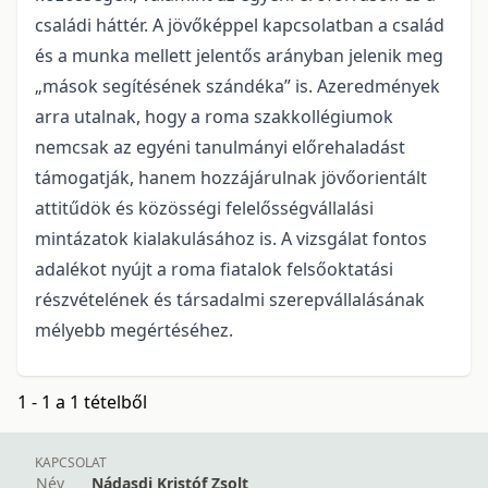
családi háttér. A jövőképpel kapcsolatban a család
és a munka mellett jelentős arányban jelenik meg
„mások segítésének szándéka” is. Azeredmények
arra utalnak, hogy a roma szakkollégiumok
nemcsak az egyéni tanulmányi előrehaladást
támogatják, hanem hozzájárulnak jövőorientált
attitűdök és közösségi felelősségvállalási
mintázatok kialakulásához is. A vizsgálat fontos
adalékot nyújt a roma fiatalok felsőoktatási
részvételének és társadalmi szerepvállalásának
mélyebb megértéséhez.
1 - 1 a 1 tételből
KAPCSOLAT
Név
Nádasdi Kristóf Zsolt