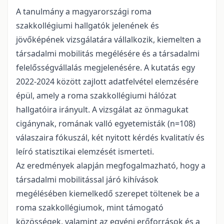
A tanulmány a magyarországi roma
szakkollégiumi hallgatók jelenének és
jövőképének vizsgálatára vállalkozik, kiemelten a
társadalmi mobilitás megélésére és a társadalmi
felelősségvállalás megjelenésére. A kutatás egy
2022-2024 között zajlott adatfelvétel elemzésére
épül, amely a roma szakkollégiumi hálózat
hallgatóira irányult. A vizsgálat az önmagukat
cigánynak, romának valló egyetemisták (n=108)
válaszaira fókuszál, két nyitott kérdés kvalitatív és
leíró statisztikai elemzését ismerteti.
Az eredmények alapján megfogalmazható, hogy a
társadalmi mobilitással járó kihívások
megélésében kiemelkedő szerepet töltenek be a
roma szakkollégiumok, mint támogató
közösségek, valamint az egyéni erőforrások és a