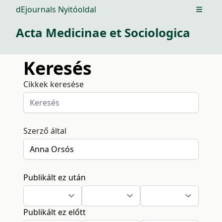
dEjournals Nyitóoldal
Open m
Acta Medicinae et Sociologica
Keresés
Cikkek keresése
Szerző által
Publikált ez után
Publikált ez előtt