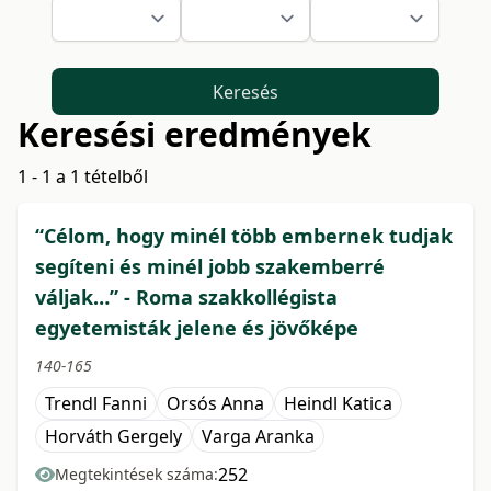
Keresés
Keresési eredmények
1 - 1 a 1 tételből
“Célom, hogy minél több embernek tudjak
segíteni és minél jobb szakemberré
váljak…” - Roma szakkollégista
egyetemisták jelene és jövőképe
140-165
Trendl Fanni
Orsós Anna
Heindl Katica
Horváth Gergely
Varga Aranka
252
Megtekintések száma: