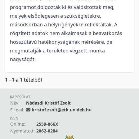
programot dolgoztak ki és valósítottak meg,
melyek elsődlegesen a szükségletekre,
másodsorban a helyi igényekre reflektáltak. A
rögzített adatok nem alkalmasak a beavatkozás
hosszútávú hatékonyságának mérésére, de
megmutatják a területen végzett munka
nagyságát.
1 - 1 a 1 tételből
KAPCSOLAT
Név
Nádasdi Kristóf Zsolt
E-mail:
kristof.zsolt@etk.unideb.hu
ISSN
Online:
2559-866X
Nyomtatott:
2062-0284