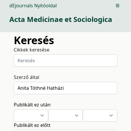
dEjournals Nyitóoldal
Open m
Acta Medicinae et Sociologica
Keresés
Cikkek keresése
Szerző által
Publikált ez után
Publikált ez előtt