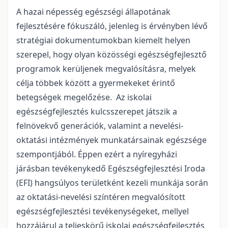
A hazai népesség egészségi állapotának
fejlesztésére fókuszáló, jelenleg is érvényben lévő
stratégiai dokumentumokban kiemelt helyen
szerepel, hogy olyan közösségi egészségfejlesztő
programok kerüljenek megvalósításra, melyek
célja többek között a gyermekeket érintő
betegségek megelőzése. Az iskolai
egészségfejlesztés kulcsszerepet játszik a
felnövekvő generációk, valamint a nevelési-
oktatási intézmények munkatársainak egészsége
szempontjából. Éppen ezért a nyíregyházi
járásban tevékenykedő Egészségfejlesztési Iroda
(EFI) hangsúlyos területként kezeli munkája során
az oktatási-nevelési színtéren megvalósított
egészségfejlesztési tevékenységeket, mellyel
hozzájárul a teljeskörű iskolai egészségfejlesztés