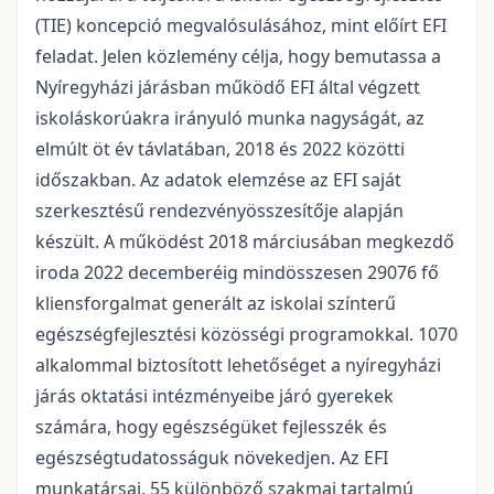
(TIE) koncepció megvalósulásához, mint előírt EFI
feladat. Jelen közlemény célja, hogy bemutassa a
Nyíregyházi járásban működő EFI által végzett
iskoláskorúakra irányuló munka nagyságát, az
elmúlt öt év távlatában, 2018 és 2022 közötti
időszakban. Az adatok elemzése az EFI saját
szerkesztésű rendezvényösszesítője alapján
készült. A működést 2018 márciusában megkezdő
iroda 2022 decemberéig mindösszesen 29076 fő
kliensforgalmat generált az iskolai színterű
egészségfejlesztési közösségi programokkal. 1070
alkalommal biztosított lehetőséget a nyíregyházi
járás oktatási intézményeibe járó gyerekek
számára, hogy egészségüket fejlesszék és
egészségtudatosságuk növekedjen. Az EFI
munkatársai, 55 különböző szakmai tartalmú