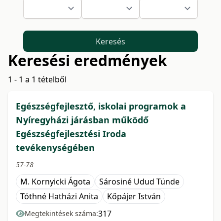
Keresés
Keresési eredmények
1 - 1 a 1 tételből
Egészségfejlesztő, iskolai programok a
Nyíregyházi járásban működő
Egészségfejlesztési Iroda
tevékenységében
57-78
M. Kornyicki Ágota
Sárosiné Udud Tünde
Tóthné Hatházi Anita
Kőpájer István
317
Megtekintések száma: