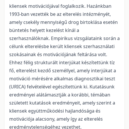
kliensek motivációjával foglalkozik. Hazánkban
1993-ban vezették be az elterelés intézményét,
amely csekély mennyiségű drog birtoklása esetén
büntetés helyett kezelést kínál a
szerhasználóknak. Empirikus vizsgálataink során a
célunk elterelésbe került kliensek szerhasználati
szokásainak és motivációjának feltárása volt.
Ehhez félig strukturált interjúkat készítettünk tíz
fő, elterelést kezdő személlyel, amely interjúkat a
motiváció mérésére alkalmas diagnosztikai teszt
(URICA) felvételével egészítettünk ki. Kutatásunk
eredményei alátámasztják a korábbi, témában
született kutatások eredményeit, amely szerint a
kliensek együttműködési hajlandósága és
motivációja alacsony, amely így az elterelés
eredménytelenségéhez vezethet.