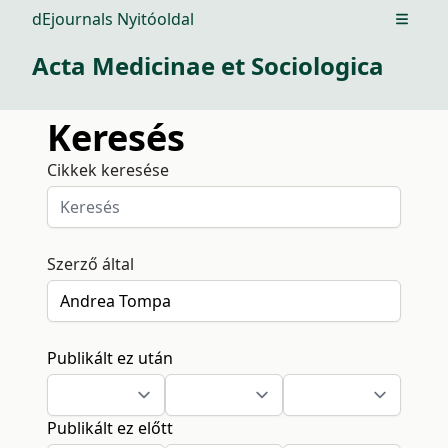
dEjournals Nyitóoldal
Open m
Acta Medicinae et Sociologica
Keresés
Cikkek keresése
Szerző által
Publikált ez után
Publikált ez előtt