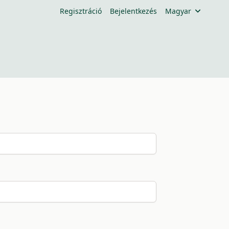
Regisztráció
Bejelentkezés
Magyar