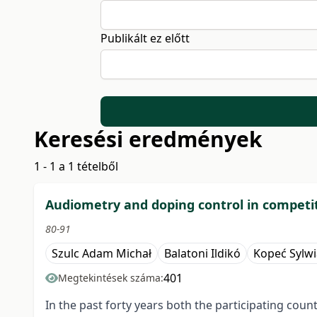
Publikált ez előtt
Keresési eredmények
1 - 1 a 1 tételből
Audiometry and doping control in competit
80-91
Szulc Adam Michał
Balatoni Ildikó
Kopeć Sylwi
401
Megtekintések száma:
In the past forty years both the participating cou