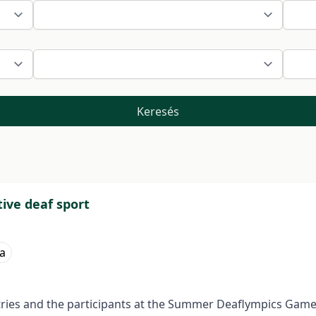
Keresés
ive deaf sport
a
ntries and the participants at the Summer Deaflympics Game