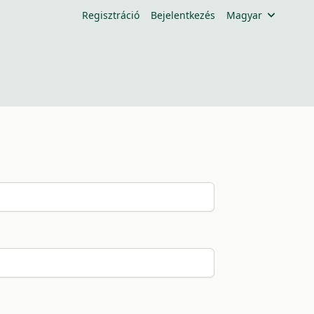
Regisztráció
Bejelentkezés
Magyar