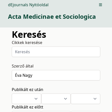
dEjournals Nyitóoldal
Open m
Acta Medicinae et Sociologica
Keresés
Cikkek keresése
Szerző által
Publikált ez után
Publikált ez előtt