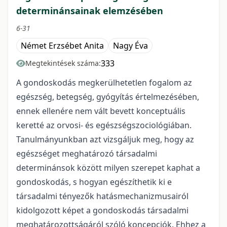
determinánsainak elemzésében
6-31
Német Erzsébet Anita
Nagy Éva
333
Megtekintések száma:
A gondoskodás megkerülhetetlen fogalom az
egészség, betegség, gyógyítás értelmezésében,
ennek ellenére nem vált bevett konceptuális
keretté az orvosi- és egészségszociológiában.
Tanulmányunkban azt vizsgáljuk meg, hogy az
egészséget meghatározó társadalmi
determinánsok között milyen szerepet kaphat a
gondoskodás, s hogyan egészíthetik ki e
társadalmi tényezők hatásmechanizmusairól
kidolgozott képet a gondoskodás társadalmi
meghatározottságáról szóló koncepciók. Ehhez a