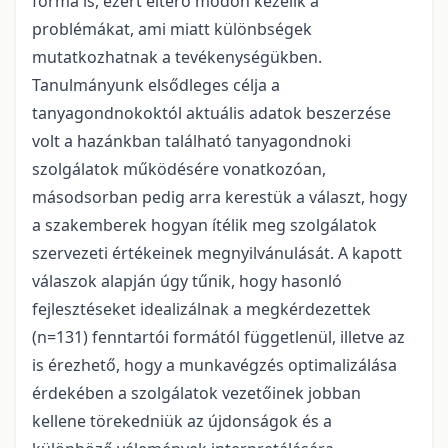
forma is, ezért eltérő módon kezelik a
problémákat, ami miatt különbségek
mutatkozhatnak a tevékenységükben.
Tanulmányunk elsődleges célja a
tanyagondnokoktól aktuális adatok beszerzése
volt a hazánkban található tanyagondnoki
szolgálatok működésére vonatkozóan,
másodsorban pedig arra kerestük a választ, hogy
a szakemberek hogyan ítélik meg szolgálatok
szervezeti értékeinek megnyilvánulását. A kapott
válaszok alapján úgy tűnik, hogy hasonló
fejlesztéseket idealizálnak a megkérdezettek
(n=131) fenntartói formától függetlenül, illetve az
is érezhető, hogy a munkavégzés optimalizálása
érdekében a szolgálatok vezetőinek jobban
kellene törekedniük az újdonságok és a