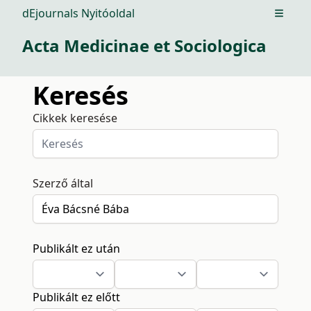
dEjournals Nyitóoldal
Open m
Acta Medicinae et Sociologica
Keresés
Cikkek keresése
Szerző által
Publikált ez után
Publikált ez előtt