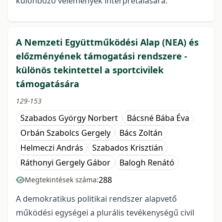
különböző vélemények interpretálására.
A Nemzeti Együttműködési Alap (NEA) és
előzményének támogatási rendszere -
különös tekintettel a sportcivilek
támogatására
129-153
Szabados György Norbert
Bácsné Bába Éva
Orbán Szabolcs Gergely
Bács Zoltán
Helmeczi András
Szabados Krisztián
Ráthonyi Gergely Gábor
Balogh Renátó
288
Megtekintések száma:
A demokratikus politikai rendszer alapvető
működési egységei a plurális tevékenységű civil