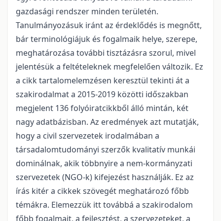
gazdasági rendszer minden területén.
Tanulmányozásuk iránt az érdeklődés is megnőtt,
bár terminológiájuk és fogalmaik helye, szerepe,
meghatározása további tisztázásra szorul, mivel
jelentésük a feltételeknek megfelelően változik. Ez
a cikk tartalomelemzésen keresztül tekinti át a
szakirodalmat a 2015-2019 közötti időszakban
megjelent 136 folyóiratcikkből álló mintán, két
nagy adatbázisban. Az eredmények azt mutatják,
hogy a civil szervezetek irodalmában a
társadalomtudományi szerzők kvalitatív munkái
dominálnak, akik többnyire a nem-kormányzati
szervezetek (NGO-k) kifejezést használják. Ez az
írás kitér a cikkek szövegét meghatározó főbb
témákra. Elemezzük itt továbbá a szakirodalom
főbb fogalmait, a fejlesztést, a szervezeteket, a