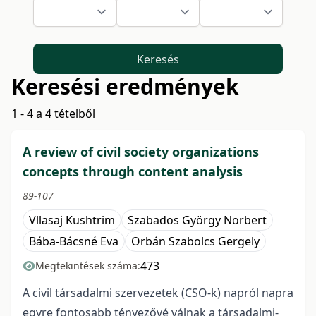
Keresés
Keresési eredmények
1 - 4 a 4 tételből
A review of civil society organizations
concepts through content analysis
89-107
Vllasaj Kushtrim
Szabados György Norbert
Bába-Bácsné Eva
Orbán Szabolcs Gergely
473
Megtekintések száma:
A civil társadalmi szervezetek (CSO-k) napról napra
egyre fontosabb tényezővé válnak a társadalmi-