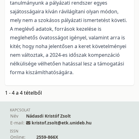
tanulmányunk a pályázati rendszer egyes
sajátosságaira kíván rávilágítani olyan módon,
mely nem a szokásos pályázati ismertetést követi.
A meglévő adatok, források kezelése is
meglehetős óvatosságot igényel, valamint arra is
kitér, hogy noha jelentősen a keret követelményei
nem változtak, a 2024-es időszak kompenzáció
nélkülisége vélhetően hatással lesz a támogatási
forma kiszámíthatóságára.
1 - 4 a 4 tételből
KAPCSOLAT
Név
Nádasdi Kristóf Zsolt
E-mail:
kristof.zsolt@etk.unideb.hu
ISSN
Online:
2559-866X