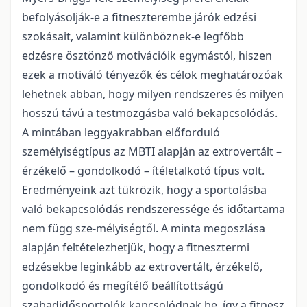
befolyásolják-e a fitneszterembe járók edzési
szokásait, valamint különböznek-e legfőbb
edzésre ösztönző motivációik egymástól, hiszen
ezek a motiváló tényezők és célok meghatározóak
lehetnek abban, hogy milyen rendszeres és milyen
hosszú távú a testmozgásba való bekapcsolódás.
A mintában leggyakrabban előforduló
személyiségtípus az MBTI alapján az extrovertált –
érzékelő – gondolkodó – ítéletalkotó típus volt.
Eredményeink azt tükrözik, hogy a sportolásba
való bekapcsolódás rendszeressége és időtartama
nem függ sze-mélyiségtől. A minta megoszlása
alapján feltételezhetjük, hogy a fitnesztermi
edzésekbe leginkább az extrovertált, érzékelő,
gondolkodó és megítélő beállítottságú
szabadidősportolók kapcsolódnak be, így a fitnesz