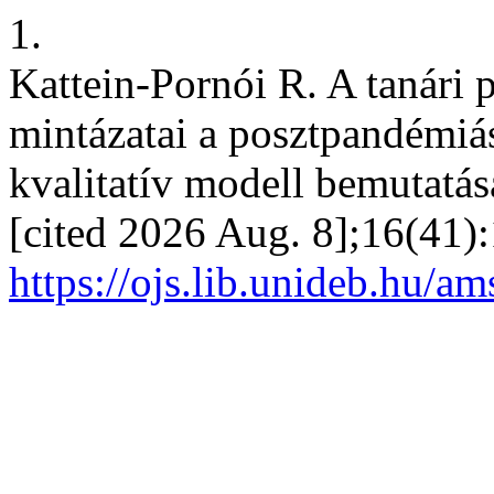
1.
Kattein-Pornói R. A tanári 
mintázatai a posztpandémiá
kvalitatív modell bemutatás
[cited 2026 Aug. 8];16(41):
https://ojs.lib.unideb.hu/a