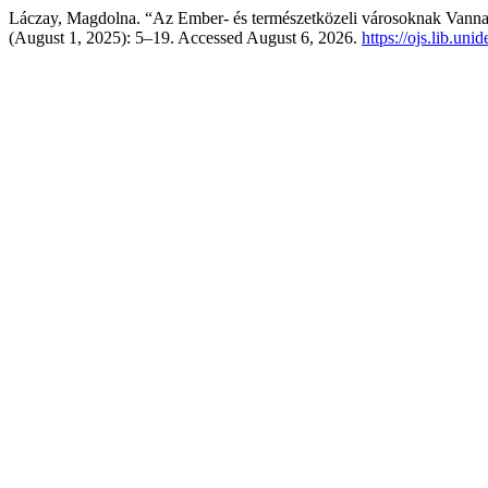
Láczay, Magdolna. “Az Ember- és természetközeli városoknak Vannak
(August 1, 2025): 5–19. Accessed August 6, 2026.
https://ojs.lib.un