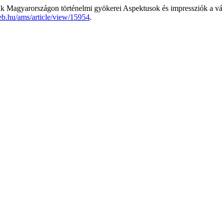
 Magyarországon történelmi gyökerei Aspektusok és impressziók a vá
ideb.hu/ams/article/view/15954
.