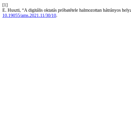
[1]
E. Huszti, “A digitális oktatás próbatétele halmozottan hátrányos hel
10.19055/ams.2021.11/30/10
.