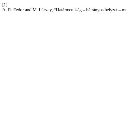
[1]
A. R. Fedor and M. Láczay, “Határmentiség – hátrányos helyzet – m