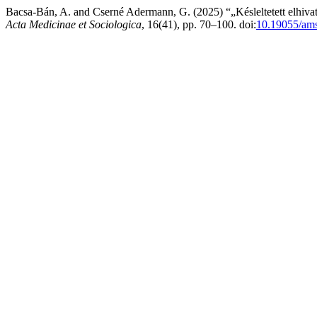
Bacsa-Bán, A. and Cserné Adermann, G. (2025) “„Késleltetett elhivatot
Acta Medicinae et Sociologica
, 16(41), pp. 70–100. doi:
10.19055/ams