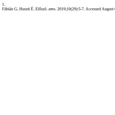
1.
Fábián G, Huszti É. Előszó.
ams
. 2019;10(29):5-7. Accessed August