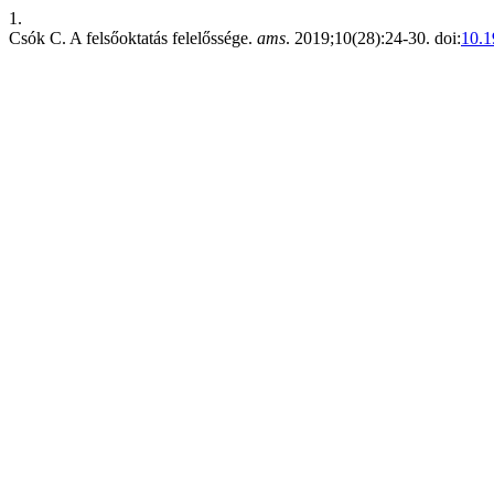
1.
Csók C. A felsőoktatás felelőssége.
ams
. 2019;10(28):24-30. doi:
10.1