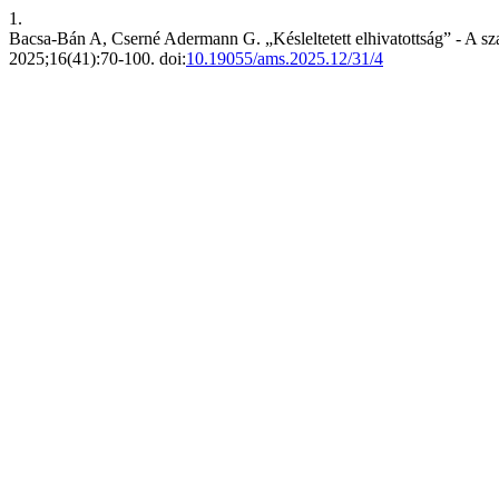
1.
Bacsa-Bán A, Cserné Adermann G. „Késleltetett elhivatottság” - A sza
2025;16(41):70-100. doi:
10.19055/ams.2025.12/31/4