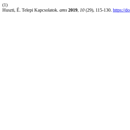
(1)
Huszti, É. Telepi Kapcsolatok.
ams
2019
,
10
(29), 115-130.
https://d