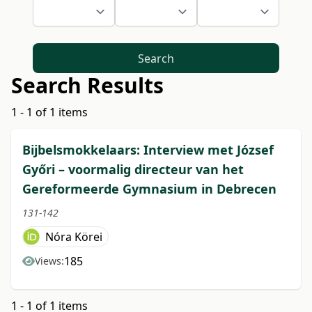
Search
Search Results
1 - 1 of 1 items
Bijbelsmokkelaars: Interview met József
Győri – voormalig directeur van het
Gereformeerde Gymnasium in Debrecen
131-142
Nóra Körei
185
Views:
1 - 1 of 1 items