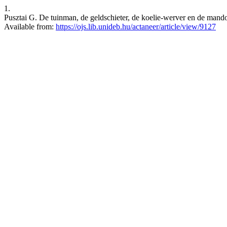
1.
Pusztai G. De tuinman, de geldschieter, de koelie-werver en de mando
Available from:
https://ojs.lib.unideb.hu/actaneer/article/view/9127