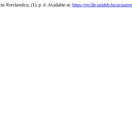
ta Neerlandica
, (1), p. 6. Available at:
https://ojs.lib.unideb.hu/actanee