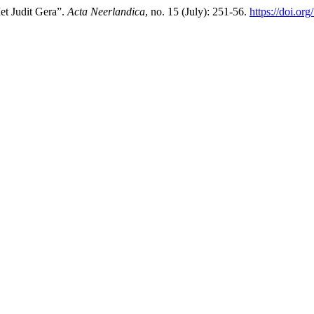
Met Judit Gera”.
Acta Neerlandica
, no. 15 (July): 251-56.
https://doi.