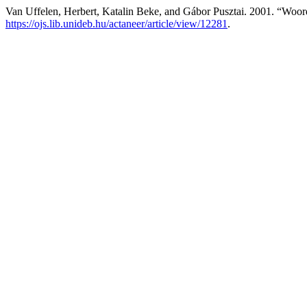
Van Uffelen, Herbert, Katalin Beke, and Gábor Pusztai. 2001. “Woo
https://ojs.lib.unideb.hu/actaneer/article/view/12281
.