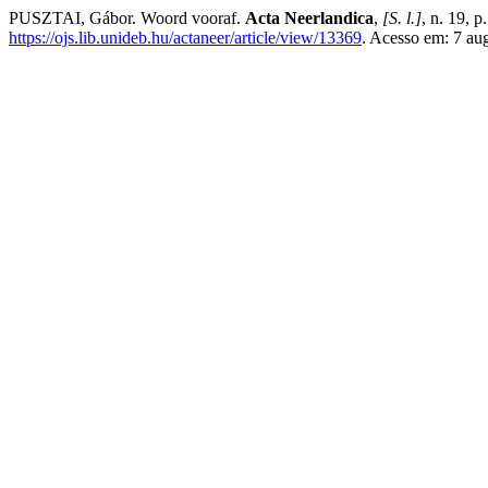
PUSZTAI, Gábor. Woord vooraf.
Acta Neerlandica
,
[S. l.]
, n. 19, 
https://ojs.lib.unideb.hu/actaneer/article/view/13369
. Acesso em: 7 au