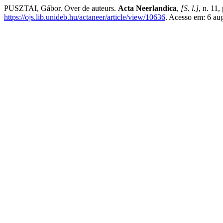
PUSZTAI, Gábor. Over de auteurs.
Acta Neerlandica
,
[S. l.]
, n. 11
https://ojs.lib.unideb.hu/actaneer/article/view/10636
. Acesso em: 6 au