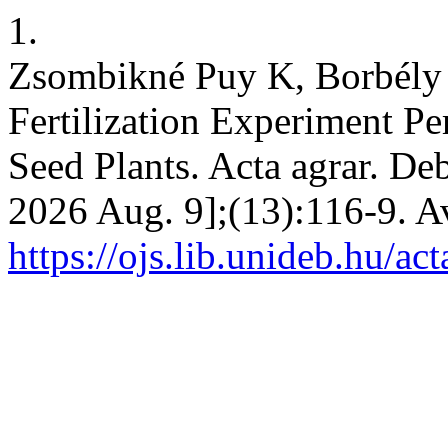
1.
Zsombikné Puy K, Borbély J
Fertilization Experiment P
Seed Plants. Acta agrar. Deb
2026 Aug. 9];(13):116-9. A
https://ojs.lib.unideb.hu/ac