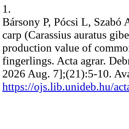
1.
Bársony P, Pócsi L, Szabó A.
carp (Carassius auratus gibe
production value of common
fingerlings. Acta agrar. Deb
2026 Aug. 7];(21):5-10. Ava
https://ojs.lib.unideb.hu/ac