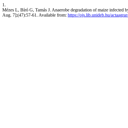
1.
Mézes L, Bíró G, Tamás J. Anaerobe degradation of maize infected by
Aug. 7];(47):57-61. Available from:
https://ojs.lib.unideb.hu/actaagra