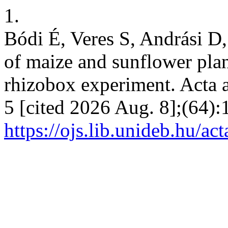
1.
Bódi É, Veres S, Andrási D
of maize and sunflower pla
rhizobox experiment. Acta a
5 [cited 2026 Aug. 8];(64):
https://ojs.lib.unideb.hu/ac