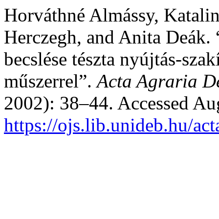
Horváthné Almássy, Katalin,
Herczegh, and Anita Deák.
becslése tészta nyújtás-sza
műszerrel”.
Acta Agraria D
2002): 38–44. Accessed Aug
https://ojs.lib.unideb.hu/ac