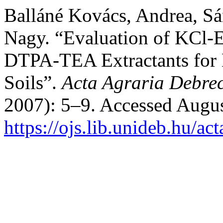
Balláné Kovács, Andrea, Sá
Nagy. “Evaluation of KCl
DTPA-TEA Extractants for E
Soils”.
Acta Agraria Debrec
2007): 5–9. Accessed Augus
https://ojs.lib.unideb.hu/ac