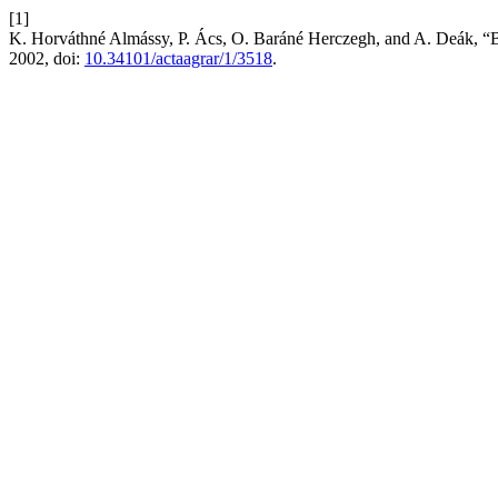
[1]
K. Horváthné Almássy, P. Ács, O. Baráné Herczegh, and A. Deák, “Bú
2002, doi:
10.34101/actaagrar/1/3518
.