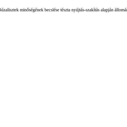
zalisztek minőségének becslése tészta nyújtás-szakítás alapján állom