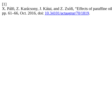
[1]
X. Pálfi, Z. Karácsony, J. Kátai, and Z. Zsófi, “Effects of paraffine o
pp. 61–66, Oct. 2016, doi:
10.34101/actaagrar/70/1819
.