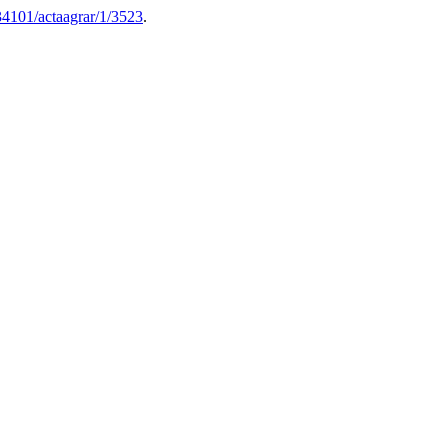
34101/actaagrar/1/3523
.