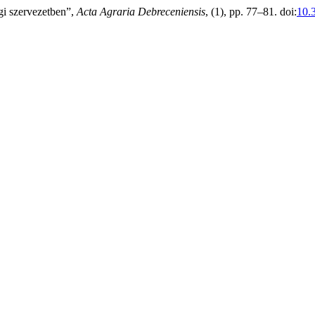
gi szervezetben”,
Acta Agraria Debreceniensis
, (1), pp. 77–81. doi:
10.