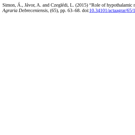
Simon, Á., Jávor, A. and Czeglédi, L. (2015) “Role of hypothalamic ne
Agraria Debreceniensis
, (65), pp. 63–68. doi:
10.34101/actaagrar/65/