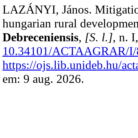
LAZÁNYI, János. Mitigation
hungarian rural developme
Debreceniensis
,
[S. l.]
, n. 
10.34101/ACTAAGRAR/I/
https://ojs.lib.unideb.hu/ac
em: 9 aug. 2026.