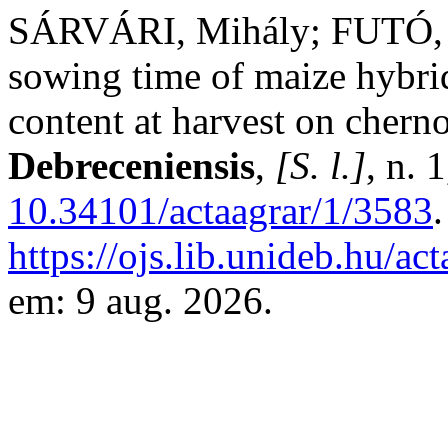
SÁRVÁRI, Mihály; FUTÓ, Z
sowing time of maize hybrid
content at harvest on chern
Debreceniensis
,
[S. l.]
, n. 
10.34101/actaagrar/1/3583
https://ojs.lib.unideb.hu/ac
em: 9 aug. 2026.