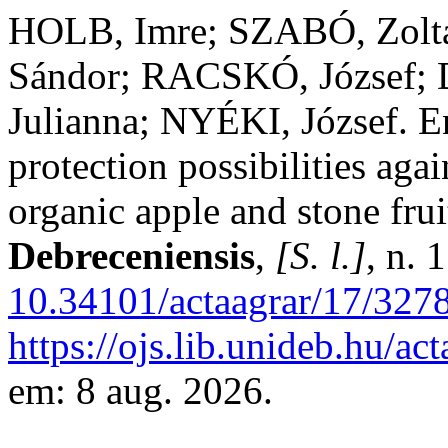
HOLB, Imre; SZABÓ, Zol
Sándor; RACSKÓ, József;
Julianna; NYÉKI, József. E
protection possibilities aga
organic apple and stone fru
Debreceniensis
,
[S. l.]
, n. 
10.34101/actaagrar/17/327
https://ojs.lib.unideb.hu/ac
em: 8 aug. 2026.