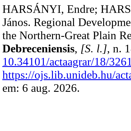
HARSÁNYI, Endre; HARSÁN
János. Regional Developme
the Northern-Great Plain R
Debreceniensis
,
[S. l.]
, n. 
10.34101/actaagrar/18/326
https://ojs.lib.unideb.hu/ac
em: 6 aug. 2026.