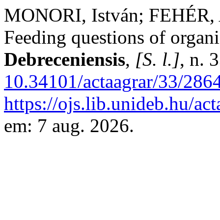
MONORI, István; FEHÉR,
Feeding questions of organi
Debreceniensis
,
[S. l.]
, n. 
10.34101/actaagrar/33/286
https://ojs.lib.unideb.hu/ac
em: 7 aug. 2026.