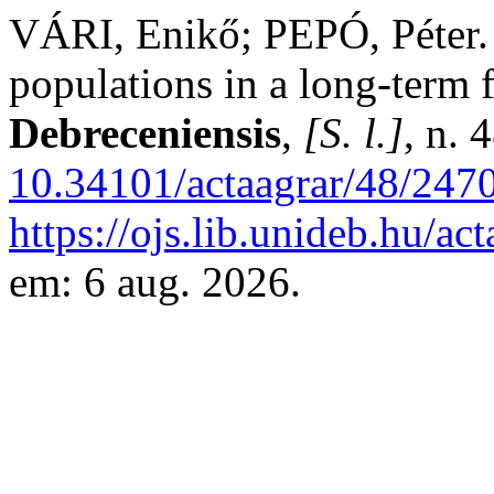
VÁRI, Enikő; PEPÓ, Péter. 
populations in a long-term 
Debreceniensis
,
[S. l.]
, n. 
10.34101/actaagrar/48/247
https://ojs.lib.unideb.hu/ac
em: 6 aug. 2026.