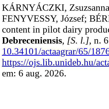
KÁRNYÁCZKI, Zsuzsanna;
FENYVESSY, József; BÉRI, 
content in pilot dairy produ
Debreceniensis
,
[S. l.]
, n. 
10.34101/actaagrar/65/187
https://ojs.lib.unideb.hu/ac
em: 6 aug. 2026.